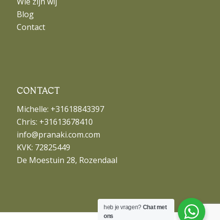
Wie zijn wij
Blog
Contact
CONTACT
Michelle: +31618843397
Chris: +31613678410
info@pranaki.com.com
KVK: 72825449
De Moestuin 28, Rozendaal
heb je vragen?
Chat met
ons