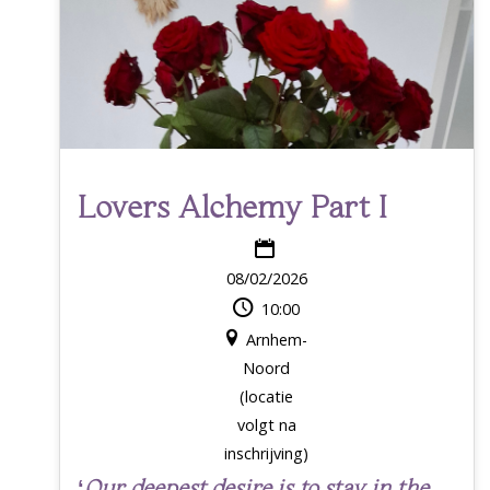
Lovers Alchemy Part I
08/02/2026
10:00
Arnhem-
Noord
(locatie
volgt na
inschrijving)
‘
Our deepest desire is to stay in the